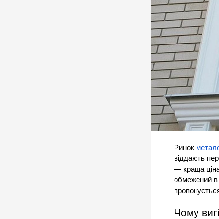
Ринок 
метало
віддають пер
— краща ціна
обмежений в 
пропонується
Чому виг