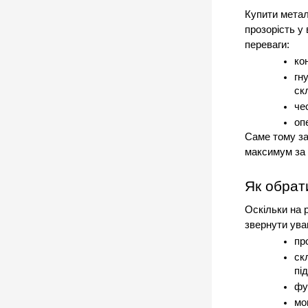
Купити метал
прозорість у 
переваги:
ко
гн
ск
че
оп
Саме тому за
максимум за 
Як обрат
Оскільки на 
звернути уваг
пр
ск
пі
фу
мо