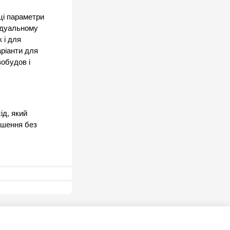
і параметри 
ідуальному 
і для 
ріанти для 
обудов і 
д, який 
ішення без 