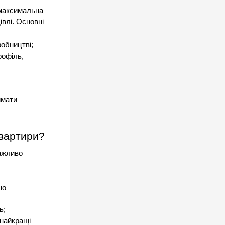
максимальна 
влі. Основні 
робництві;
офіль, 
мати 
квартири?
ажливо 
о 
ь;
найкращі 