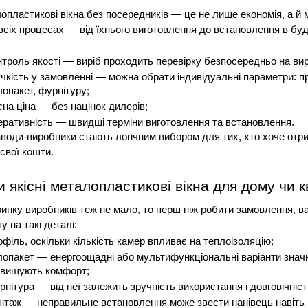
опластикові вікна без посередників — це не лише економія, а й 
всіх процесах — від їхнього виготовлення до встановлення в буді
нтроль якості — виріб проходить перевірку безпосередньо на ви
учкість у замовленні — можна обрати індивідуальні параметри: пр
лопакет, фурнітуру;
сна ціна — без націнок дилерів;
еративність — швидші терміни виготовлення та встановлення.
води-виробники стають логічним вибором для тих, хто хоче отри
свої кошти.
и якісні металопластикові вікна для дому чи 
ринку виробників теж не мало, то перш ніж робити замовлення, в
у на такі деталі:
офіль, оскільки кількість камер впливає на теплоізоляцію;
лопакет — енергоощадні або мультифункціональні варіанти значн
двищують комфорт;
рнітура — від неї залежить зручність використання і довговічніст
нтаж — неправильне встановлення може звести нанівець навіть 