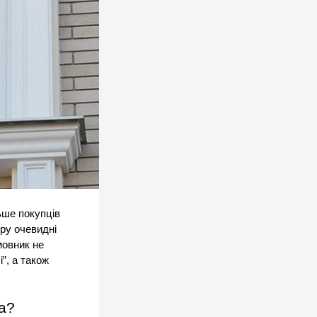
ше покупців 
ру очевидні 
овник не 
, а також 
а?