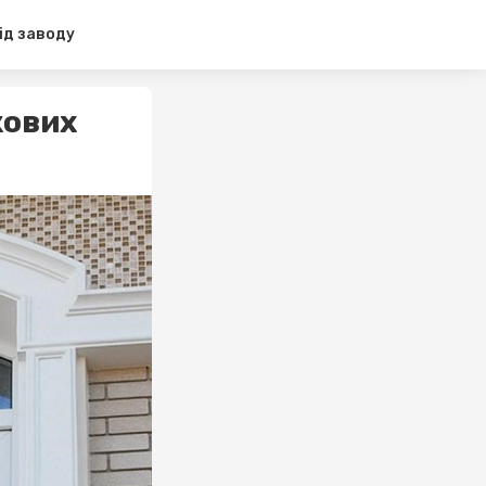
ід заводу
кових