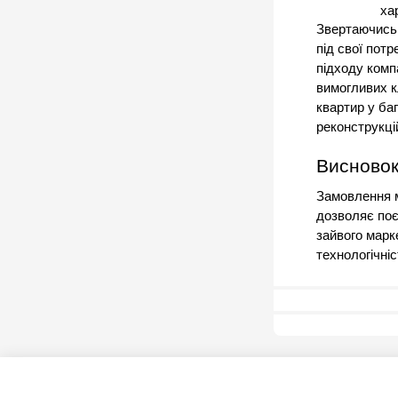
ха
Звертаючись 
під свої пот
підходу комп
вимогливих к
квартир у ба
реконструкці
Висново
Замовлення м
дозволяє поєд
зайвого марк
технологічні