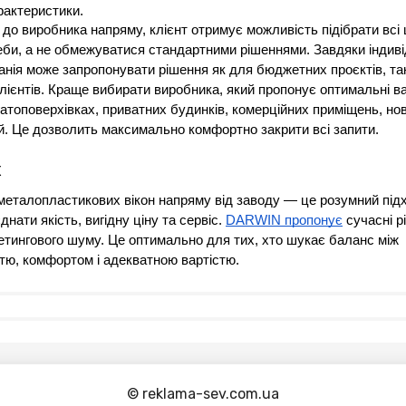
рактеристики.
до виробника напряму, клієнт отримує можливість підібрати всі ц
реби, а не обмежуватися стандартними рішеннями. Завдяки індив
анія може запропонувати рішення як для бюджетних проєктів, так 
лієнтів. Краще вибирати виробника, який пропонує оптимальні ва
гатоповерхівках, приватних будинків, комерційних приміщень, нов
й. Це дозволить максимально комфортно закрити всі запити. 
к
еталопластикових вікон напряму від заводу — це розумний підхі
нати якість, вигідну ціну та сервіс. 
DARWIN пропонує
 сучасні р
етингового шуму. Це оптимально для тих, хто шукає баланс між 
стю, комфортом і адекватною вартістю.
© reklama-sev.com.ua