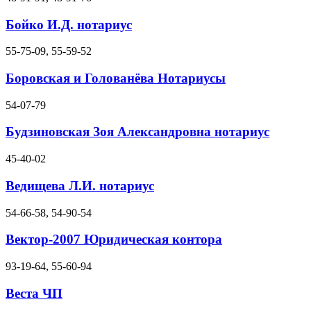
Бойко И.Д. нотариус
55-75-09, 55-59-52
Боровская и Голованёва Нотариусы
54-07-79
Будзиновская Зоя Александровна нотариус
45-40-02
Ведищева Л.И. нотариус
54-66-58, 54-90-54
Вектор-2007 Юридическая контора
93-19-64, 55-60-94
Веста ЧП