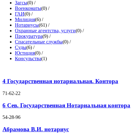
Загсы
(0)
/
Военкоматы
(0)
/
ГАИ
(0)
/
Милиция
(6)
/
Нотариусы
(61)
/
Охранные агентства, услуги
(0)
/
Прокуратура
(9)
/
Спасательные службы
(0)
/
Суды
(6)
/
Юстиция
(0)
/
Консульства
(1)
4 Государственная нотариальная. Контора
71-62-22
6 Сев. Государственная Нотариальная контора
54-28-96
Абрамова В.И. нотариус